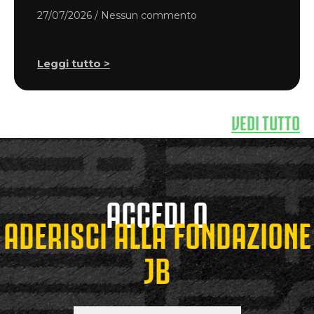
27/07/2026
Nessun commento
Leggi tutto >
VEDI TUTTO
ACCEDI O
ADERISCI ALLA FONDAZIONE
JB