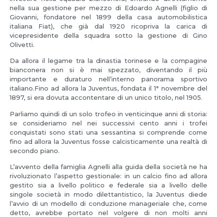
nella sua gestione per mezzo di Edoardo Agnelli (figlio di
Giovanni, fondatore nel 1899 della casa automobilistica
italiana Fiat), che già dal 1920 ricopriva la carica di
vicepresidente della squadra sotto la gestione di Gino
Olivetti.
Da allora il legame tra la dinastia torinese e la compagine
bianconera non si è mai spezzato, diventando il più
importante e duraturo nell’interno panorama sportivo
italiano.Fino ad allora la Juventus, fondata il 1° novembre del
1897, si era dovuta accontentare di un unico titolo, nel 1905.
Parliamo quindi di un solo trofeo in venticinque anni di storia:
se consideriamo nel nei successivi cento anni i trofei
conquistati sono stati una sessantina si comprende come
fino ad allora la Juventus fosse calcisticamente una realtà di
secondo piano.
L’avvento della famiglia Agnelli alla guida della società ne ha
rivoluzionato l’aspetto gestionale: in un calcio fino ad allora
gestito sia a livello politico e federale sia a livello delle
singole società in modo dilettantistico, la Juventus diede
l’avvio di un modello di conduzione manageriale che, come
detto, avrebbe portato nel volgere di non molti anni